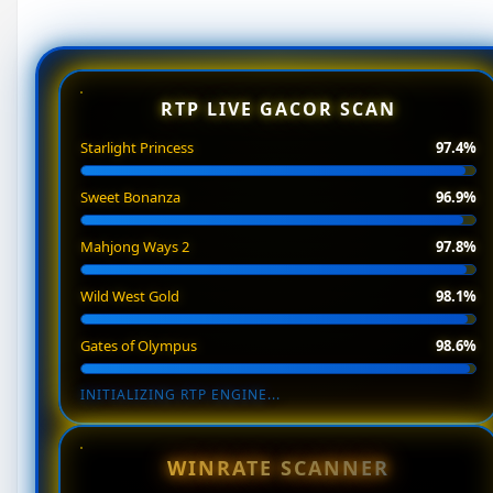
RTP LIVE GACOR SCAN
Starlight Princess
97.4%
Sweet Bonanza
96.9%
Mahjong Ways 2
97.8%
Wild West Gold
98.1%
Gates of Olympus
98.6%
INITIALIZING RTP ENGINE...
WINRATE SCANNER