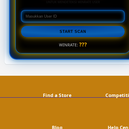
UNTUK MENDETEKSI WINRATE USER
START SCAN
???
WINRATE:
                                    Find a Store
                                        Compet
                                        Blog
                                        Help C